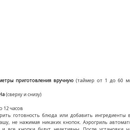
метры приготовления вручную
(таймер от 1 до 60 ми
На
(сверху и снизу)
о 12 часов
рить готовность блюда или добавить ингредиенты 
ашу, не нажимая никаких кнопок. Аэрогриль автомат
 и все кнопки будут неактивны. После установки ч