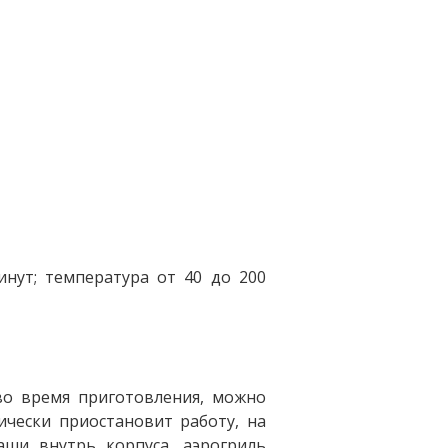
нут; температура от 40 до 200
во время приготовления, можно
ически приостановит работу, на
аши внутрь корпуса, аэрогриль